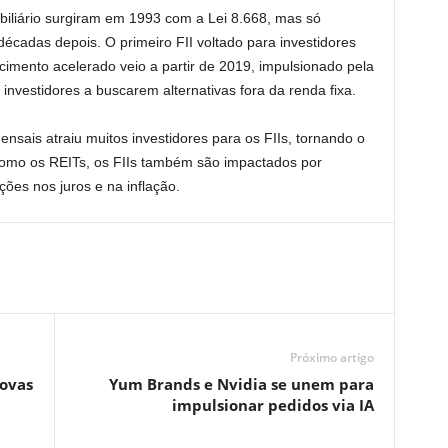
biliário surgiram em 1993 com a Lei 8.668, mas só
cadas depois. O primeiro FII voltado para investidores
scimento acelerado veio a partir de 2019, impulsionado pela
 investidores a buscarem alternativas fora da renda fixa.
nsais atraiu muitos investidores para os FIIs, tornando o
 como os REITs, os FIIs também são impactados por
ões nos juros e na inflação.
Próximo artigo
ovas
Yum Brands e Nvidia se unem para
impulsionar pedidos via IA