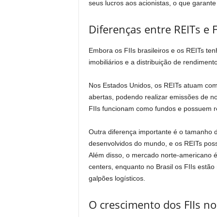
seus lucros aos acionistas, o que garant
Diferenças entre REITs e FI
Embora os FIIs brasileiros e os REITs t
imobiliários e a distribuição de rendimento
Nos Estados Unidos, os REITs atuam co
abertas, podendo realizar emissões de no
FIIs funcionam como fundos e possuem re
Outra diferença importante é o tamanho 
desenvolvidos do mundo, e os REITs poss
Além disso, o mercado norte-americano é m
centers, enquanto no Brasil os FIIs estão
galpões logísticos.
O crescimento dos FIIs no