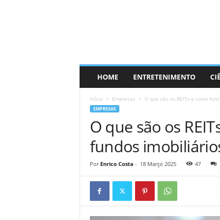
HOME
ENTRETENIMENTO
CI
Início
Empresas
O que são os REITs e como funci
EMPRESAS
O que são os REIT
fundos imobiliári
Por
Enrico Costa
-
18 Março 2025
47