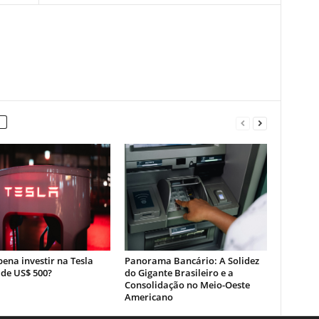
pena investir na Tesla
Panorama Bancário: A Solidez
 de US$ 500?
do Gigante Brasileiro e a
Consolidação no Meio-Oeste
Americano