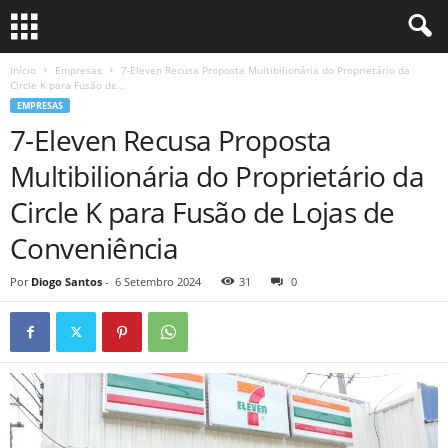
Início
Empresas
7-Eleven Recusa Proposta Multibilionária do Proprietário da
Circle K para Fusão de...
EMPRESAS
7-Eleven Recusa Proposta
Multibilionária do Proprietário da
Circle K para Fusão de Lojas de
Conveniência
Por
Diogo Santos
-
6 Setembro 2024
31
0